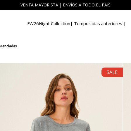
VENTA MAYORISTA | ENVÍOS A TODO EL PAÍS
FW26
Night Collection
| Temporadas anteriores |
erenciadas
SALE