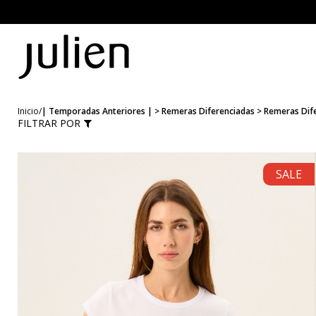
Julien
FW26
Open Submenu
Night Collection
| Temporadas Anteriores |
Inicio
/
| Temporadas Anteriores | > Remeras Diferenciadas > Remeras Dif
Open Submenu
FILTRAR POR
INGRESAR
REGISTRATE
SALE