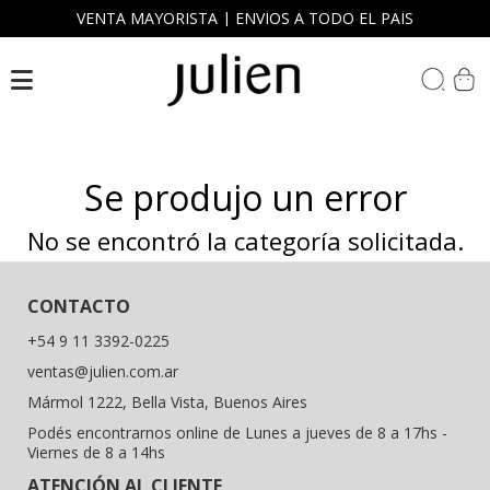
Julien
VENTA MAYORISTA | ENVÍOS A TODO EL PAÍS
FW26
Open Submenu
Night Collection
| Temporadas Anteriores |
Open Submenu
Se produjo un error
Cuenta
Open Submenu
No se encontró la categoría solicitada.
CONTACTO
+54 9 11 3392-0225
ventas@julien.com.ar
Mármol 1222, Bella Vista, Buenos Aires
Podés encontrarnos online de Lunes a jueves de 8 a 17hs -
Viernes de 8 a 14hs
ATENCIÓN AL CLIENTE